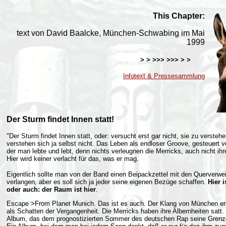
This Chapter:
text von David Baalcke, München-Schwabing im Mai
1999
> > >>>
>>> > >
Infotext & Pressesammlung
Der Sturm findet Innen statt!
"Der Sturm findet Innen statt, oder: versucht erst gar nicht, sie zu verstehe
verstehen sich ja selbst nicht. Das Leben als endloser Groove, gesteuert vo
der man lebte und lebt, denn nichts verleugnen die Merricks, auch nicht ihr
Hier wird keiner verlacht für das, was er mag.
Eigentlich sollte man von der Band einen Beipackzettel mit den Querverwe
verlangen, aber es soll sich ja jeder seine eigenen Bezüge schaffen.
Hier 
oder auch: der Raum ist hier
.
Escape >From Planet Munich. Das ist es auch. Der Klang von München ers
als Schatten der Vergangenheit. Die Merricks haben ihre Albernheiten satt. H
Album, das dem prognostizierten Sommer des deutschen Rap seine Grenze