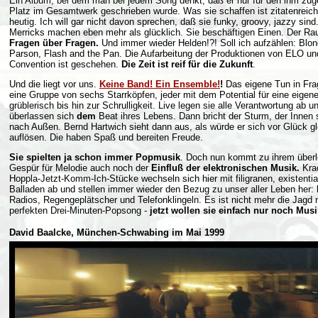
Ein Album, bei dem man bei jedem Song denkt, daß er nur für den ihm zug
Platz im Gesamtwerk geschrieben wurde. Was sie schaffen ist zitatenreich
heutig. Ich will gar nicht davon sprechen, daß sie funky, groovy, jazzy sind
Merricks machen eben mehr als glücklich. Sie beschäftigen Einen. Der Rau
Fragen über Fragen.
Und immer wieder Helden!?! Soll ich aufzählen: Blon
Parson, Flash and the Pan. Die Aufarbeitung der Produktionen von ELO und
Convention ist geschehen.
Die Zeit ist reif für die Zukunft
.
Und die liegt vor uns.
Keine Band! Ein Ensemble!
!
Das eigene Tun in Frag
eine Gruppe von sechs Starrköpfen, jeder mit dem Potential für eine eigen
grüblerisch bis hin zur Schrulligkeit. Live legen sie alle Verantwortung ab u
überlassen sich
dem
Beat ihres Lebens. Dann bricht der Sturm, der Innen s
nach Außen. Bernd Hartwich sieht dann aus, als würde er sich vor Glück gl
auflösen. Die haben Spaß und bereiten Freude.
Sie spielten ja schon immer Popmusik
. Doch nun kommt zu ihrem über
Gespür für Melodie auch noch der
Einfluß der elektronischen Musik.
Kra
Hoppla-Jetzt-Komm-Ich-Stücke wechseln sich hier mit filigranen, existentia
Balladen ab und stellen immer wieder den Bezug zu unser aller Leben her: 
Radios, Regengeplätscher und Telefonklingeln. Es ist nicht mehr die Jagd
perfekten Drei-Minuten-Popsong -
jetzt wollen sie einfach nur noch Mu
David Baalcke, München-Schwabing im Mai 1999