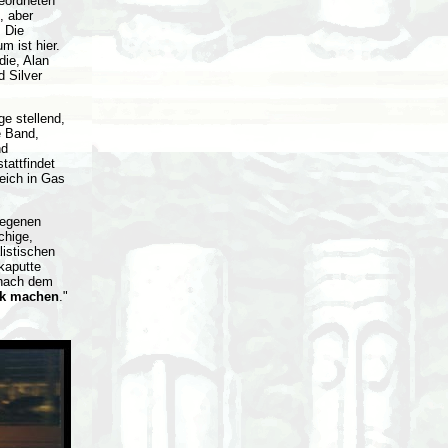
eordneten
, aber
. Die
m ist hier.
die, Alan
 Silver
e stellend,
e Band,
nd
tattfindet
eich in Gas
legenen
chige,
listischen
kaputte
 nach dem
sik machen
."